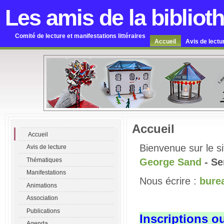
Les amis de la bibliot
Comité de lecture et manifestations littéraires
Accueil
Avis de lectu
Accueil
Accueil
Bienvenue sur le s
Avis de lecture
Thématiques
George Sand
- S
Manifestations
Nous écrire :
bure
Animations
Association
Publications
Inscriptions o
Agenda