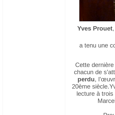
Yves Prouet
a tenu une c
Cette dernière
chacun de s’att
perdu
, l’œuv
20ème siècle.Yv
lecture à troi
Marcel