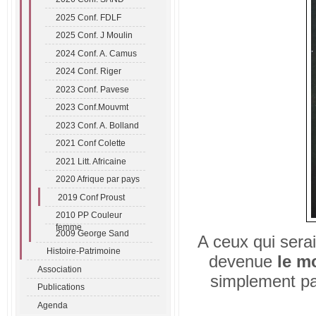
2025 Conf. FDLF
2025 Conf. J Moulin
2024 Conf. A. Camus
2024 Conf. Riger
2023 Conf. Pavese
2023 Conf.Mouvmt
2023 Conf. A. Bolland
2021 Conf Colette
2021 Litt. Africaine
2020 Afrique par pays
2019 Conf Proust
2010 PP Couleur
femme
2009 George Sand
A ceux qui sera
Histoire-Patrimoine
devenue
le m
Association
simplement par
Publications
Agenda