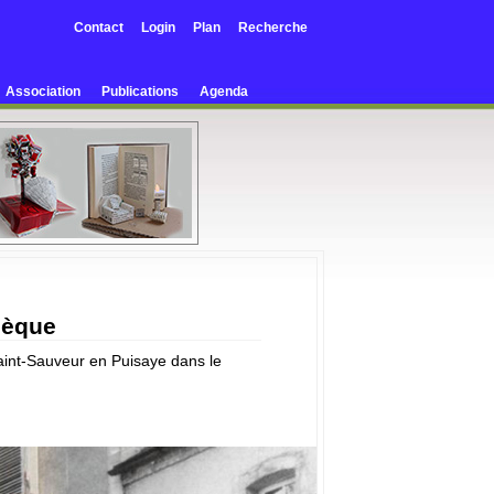
Contact
Login
Plan
Recherche
Association
Publications
Agenda
hèque
Saint-Sauveur en Puisaye dans le